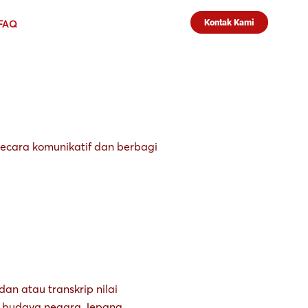
Kontak Kami
FAQ
secara komunikatif dan berbagi
an atau transkrip nilai
an budaya negara Jepang