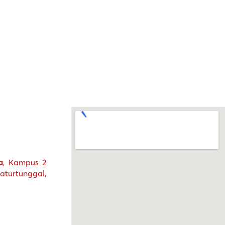
a
, Kampus 2
turtunggal,