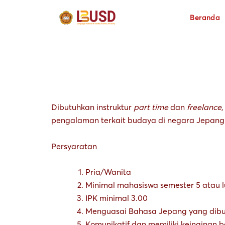
Lewati
Beranda
ke
konten
Dibutuhkan instruktur
part time
dan
freelance
pengalaman terkait budaya di negara Jepang
Persyaratan
Pria/Wanita
Minimal mahasiswa semester 5 atau l
IPK minimal 3.00
Menguasai Bahasa Jepang yang dibukti
Komunikatif dan memiliki keinginan 