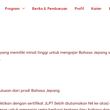
Program
Berita & Pembaruan
Profil
Karier
, yang memiliki minat tinggi untuk mengajar Bahasa Jepang 
.
ulusan dari prodi Bahasa Jepang
kan dengan sertifikat JLPT (lebih diutamakan N4 ke atas) d
besar untuk mengajar serta berbagi tentang ilmu bahasa d