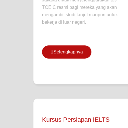
TOEIC resmi bagi mereka yang akan
mengambil studi lanjut maupun untuk
bekerja di luar negeri.
Selengkapnya
Kursus Persiapan IELTS