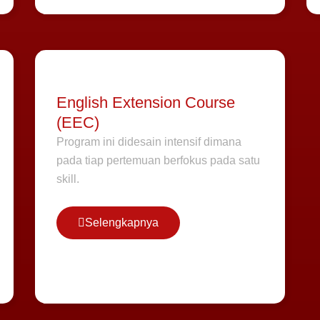
English Extension Course
(EEC)
Program ini didesain intensif dimana
pada tiap pertemuan berfokus pada satu
skill.
Selengkapnya