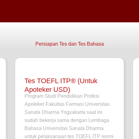
Persiapan Tes dan Tes Bahasa
Tes TOEFL ITP® (Untuk
Apoteker USD)
Program Studi Pendidikan Profesi
Apoteker Fakultas Farmasi Universitas
Sanata Dharma Yogyakarta saat ini
sudah bekerja sama dengan Lembaga
Bahasa Universitas Sanata Dharma
untuk pelaksanaan tes TOEFL ITP resmi