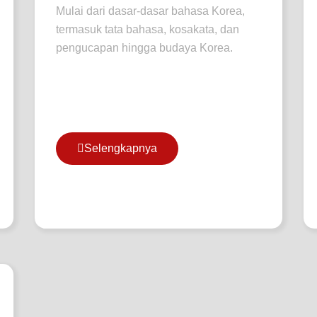
Mulai dari dasar-dasar bahasa Korea,
termasuk tata bahasa, kosakata, dan
pengucapan hingga budaya Korea.
Selengkapnya