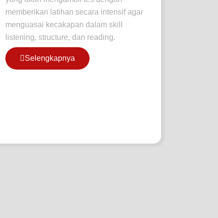
memberikan latihan secara intensif agar
menguasai kecakapan dalam skill
listening, structure, dan reading.
Selengkapnya