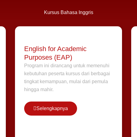
Kursus Bahasa Inggris
English for Academic
Purposes (EAP)
Program ini dirancang untuk memenuhi
kebutuhan peserta kursus dari berbagai
tingkat kemampuan, mulai dari pemula
hingga mahir.
Selengkapnya