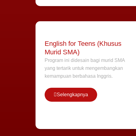
English for Teens (Khusus
Murid SMA)
Program ini didesain bagi murid SMA
yang tertarik untuk mengembangkan
kemampuan berbahasa Inggris.
Selengkapnya