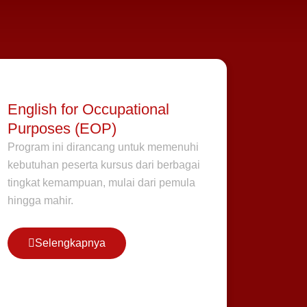
English for Occupational
Purposes (EOP)
Program ini dirancang untuk memenuhi
kebutuhan peserta kursus dari berbagai
tingkat kemampuan, mulai dari pemula
hingga mahir.
Selengkapnya