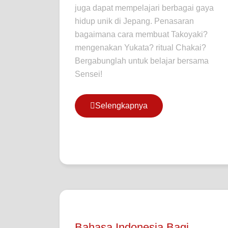
juga dapat mempelajari berbagai gaya
hidup unik di Jepang. Penasaran
bagaimana cara membuat Takoyaki?
mengenakan Yukata? ritual Chakai?
Bergabunglah untuk belajar bersama
Sensei!
Selengkapnya
Bahasa Indonesia Bagi