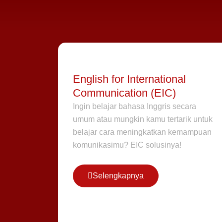
English for International
Communication (EIC)
Ingin belajar bahasa Inggris secara
umum atau mungkin kamu tertarik untuk
belajar cara meningkatkan kemampuan
komunikasimu? EIC solusinya!
Selengkapnya