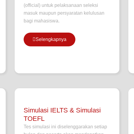
(official) untuk pelaksanaan seleksi
masuk maupun persyaratan kelulusan
bagi mahasiswa.
Selengkapnya
Simulasi IELTS & Simulasi
TOEFL
Tes simulasi ini diselenggarakan setiap