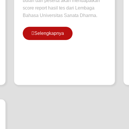
bulan dan peserta akan mendapatkan
score report hasil tes dari Lembaga
Bahasa Universitas Sanata Dharma.
Selengkapnya