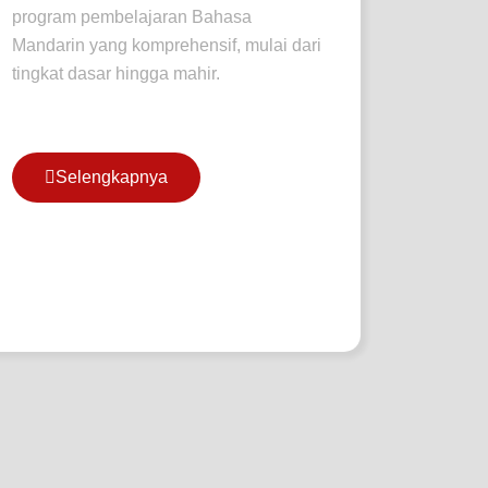
program pembelajaran Bahasa
Mandarin yang komprehensif, mulai dari
tingkat dasar hingga mahir.
Selengkapnya