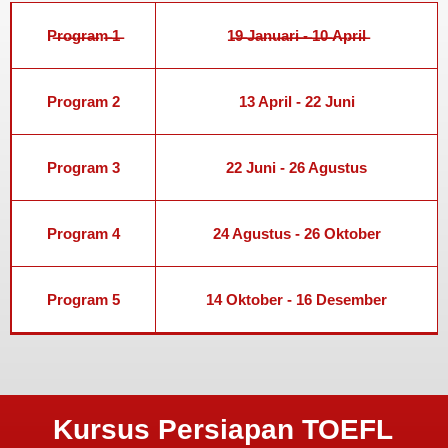
P̶r̶o̶g̶r̶a̶m̶ ̶1̶
1̶9̶ ̶J̶a̶n̶u̶a̶r̶i̶ ̶-̶ ̶1̶0̶ ̶A̶p̶r̶i̶l̶
Program 2
13 April - 22 Juni
Program 3
22 Juni - 26 Agustus
Program 4
24 Agustus - 26 Oktober
Program 5
14 Oktober - 16 Desember
Kursus Persiapan TOEFL