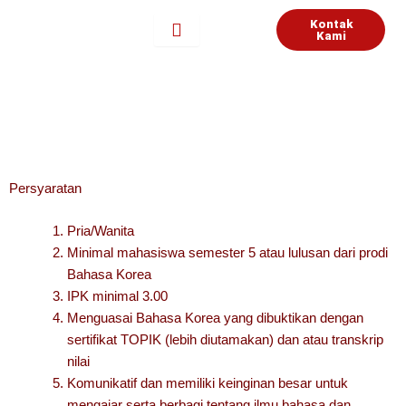
Lewati
Kontak
ke
Kami
konten
Persyaratan
Pria/Wanita
Minimal mahasiswa semester 5 atau lulusan dari prodi
Bahasa Korea
IPK minimal 3.00
Menguasai Bahasa Korea yang dibuktikan dengan
sertifikat TOPIK (lebih diutamakan) dan atau transkrip
nilai
Komunikatif dan memiliki keinginan besar untuk
mengajar serta berbagi tentang ilmu bahasa dan