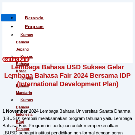
Beranda
Program
Kursus
Bahasa
Jepang
Kursus
Kontak Kami
Bahasa
Lembaga Bahasa USD Sukses Gelar
Korea
Lembaga Bahasa Fair 2024 Bersama IDP
Kursus
(International Development Plan)
Bahasa
Mandarin
Kursus
Bahasa
1 November 2024
Lembaga Bahasa Universitas Sanata Dharma
Indonesia
(LBUSD) kembali melaksanakan program tahunan yaitu
Lembaga
Bagi
Bahasa Fair
.
Program ini bertujuan untuk memperkenalkan
Penutur
LBUSD sebagai institusi pendidikan non-formal dengan peran