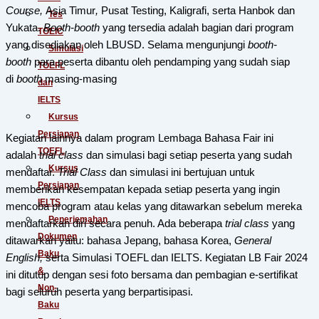
Course,
Asia Timur
,
Pusat Testing, Kaligrafi, serta Hanbok dan
Tes
Yukata.
Booth-booth
yang tersedia adalah bagian dari program
TOEIC
yang disediakan oleh LBUSD. Selama mengunjungi
booth-
Simulasi
booth
para peserta dibantu oleh pendamping yang sudah siap
TOEFL
di
booth
masing-masing
dan
IELTS
Kursus
Persiapan
Kegiatan lainnya dalam program Lembaga Bahasa Fair ini
TOEFL
adalah
trial class
dan simulasi bagi setiap peserta yang sudah
Kursus
mendaftar.
Trial Class
dan simulasi ini bertujuan untuk
Persiapan
memberikan kesempatan kepada setiap peserta yang ingin
IELTS
mencoba program atau kelas yang ditawarkan sebelum mereka
Penerjemahan
mendaftarkan diri secara penuh. Ada beberapa
trial class
yang
Dokumen
ditawarkan yaitu: bahasa Jepang, bahasa Korea,
General
Baku
English,
serta Simulasi TOEFL dan IELTS. Kegiatan LB Fair 2024
&
ini ditutup dengan sesi foto bersama dan pembagian e-sertifikat
Non-
bagi seluruh peserta yang berpartisipasi.
Baku