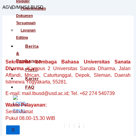
Reguler
AGVD/MHS/LBUSD
Penerjemahan
Dokumen
Tersumpah
Layanan
Editing
Berita
&
Pembaruan
Sekretariat Lembaga Bahasa Universitas Sanata
Dharma
, Kampus 2 Universitas Sanata Dharma, Jalan
Profil
Affandi, Mrican, Caturtunggal, Depok, Sleman, Daerah
Karier
Istimewa Yogyakarta, 55281.
FAQ
E-mail: mail.lbusd@usd.ac.id; Tel. +62 274 540739
Waktu Pelayanan:
Senin-Jumat
Pukul 08.00-15.30 WIB
X