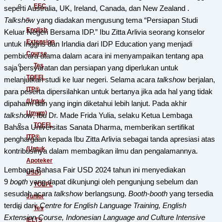
EEC
seperti Australia, UK, Ireland, Canada, dan New Zealand .
–
Talkshow
yang diadakan mengusung tema “Persiapan Studi
English
Keluar Negeri Bersama IDP.” Ibu Zitta Arlivia seorang konselor
Extension
untuk Inggris dan Irlandia dari IDP Education yang menjadi
Course
pembicara utama dalam acara ini menyampaikan tentang apa
Tes
saja persyaratan dan persiapan yang diperlukan untuk
TOEFL
melanjutkan studi ke luar negeri. Selama acara
talkshow
berjalan,
ITP®
para peserta dipersilahkan untuk bertanya jika ada hal yang tidak
(Untuk
dipahami dan yang ingin diketahui lebih lanjut. Pada akhir
Umum)
talkshow
, Ibu Dr. Made Frida Yulia, selaku Ketua Lembaga
TOEFL
Bahasa Universitas Sanata Dharma, memberikan sertifikat
ITP®
penghargaan kepada Ibu Zitta Arlivia sebagai tanda apresiasi atas
(Untuk
kontribusinya dalam membagikan ilmu dan pengalamannya.
Apoteker
Lembaga Bahasa Fair USD 2024 tahun ini menyediakan
USD)
9
booth
yang dapat dikunjungi oleh pengunjung sebelum dan
TOEFL
sesudah acara
talkshow
berlangsung.
Booth-booth
yang tersedia
Junior
terdiri dari:
Centre for English Language Training, English
Tes
Extension Course, Indonesian Language and Culture Intensive
IELTS