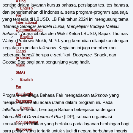
Asing
penting dalam layanan kursus bahasa, persiapan tes, tes bahasa,
English
dan penerjemahan di Indonesia, serta program-program apa saja
For
yang tersedia di LBUSD. LB Fair tahun 2024 ini mengusung tema
International
“Bahasa Sebagai Jendela Dunia, Menjelajahi Budaya Melalui
Communication
Bahasa”.
Acara dibuka oleh Wakil Ketua LBUSD, Bapak Thomas
English
Wahyu Prabowo Mukti, M.Pd. yang kemudian dilanjutkan dengan
For
kegiatan expo dan
talkshow
. Kegiatan ini juga memberikan
Teens
beberapa
benefit
berupa e-sertifikat,
Doorprize,
Snack, dan
(Khusus
Goodie Bag
bagi para pengunjung yang hadir.
Murid
SMA)
English
For
Academic
Program Lembaga Bahasa Fair mengadakan
talkshow
yang
Purposes
menjadi salah satu acara utama dalam program ini. Pada
English
talkshow
tersebut, Lembaga Bahasa bekerjasama dengan
For
International Development Plan
(IDP), sebuah organisasi
Occupational
konsultan pendidikan yang berfokus pada layanan bimbingan bagi
Purposes
para pelajar yang tertarik untuk studi di negara berbahasa Inggris