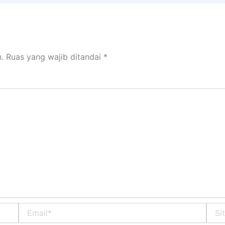
.
Ruas yang wajib ditandai
*
Email*
Situs
Web