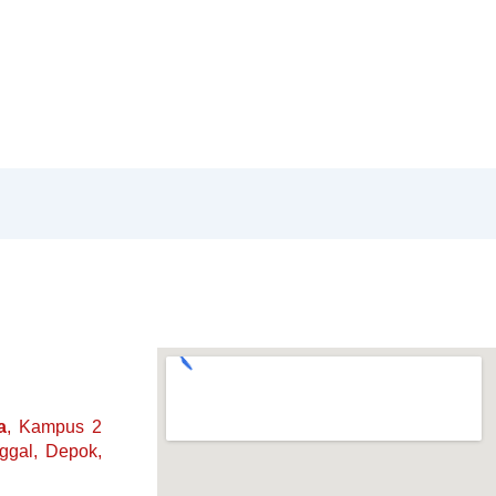
a
, Kampus 2
nggal, Depok,