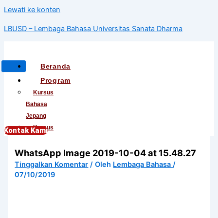
Lewati ke konten
LBUSD – Lembaga Bahasa Universitas Sanata Dharma
Beranda
Program
Kursus
Bahasa
Jepang
Kursus
Kontak Kami
Bahasa
WhatsApp Image 2019-10-04 at 15.48.27
Korea
Kursus
Tinggalkan Komentar
/ Oleh
Lembaga Bahasa
/
07/10/2019
Bahasa
Mandarin
Kursus
Bahasa