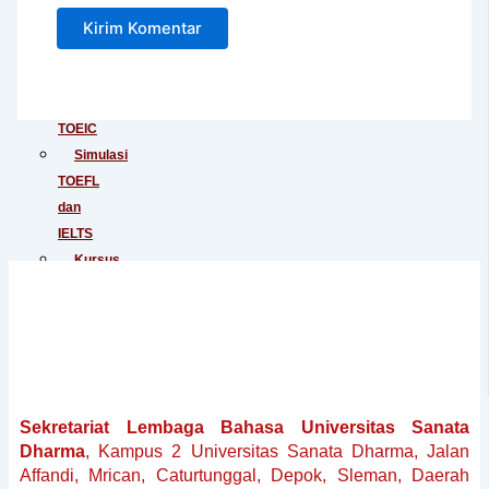
Junior
Tes
IELTS
Tes
TOEIC
Simulasi
TOEFL
dan
IELTS
Kursus
Persiapan
TOEFL
Kursus
Persiapan
IELTS
Penerjemahan
Sekretariat Lembaga Bahasa Universitas Sanata
Dokumen
Dharma
, Kampus 2 Universitas Sanata Dharma, Jalan
Baku
Affandi, Mrican, Caturtunggal, Depok, Sleman, Daerah