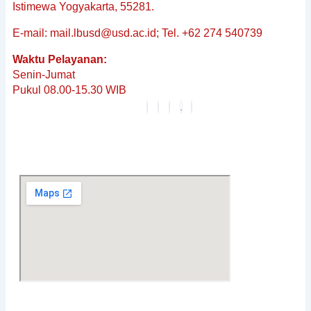
&
Istimewa Yogyakarta, 55281.
Non-
E-mail: mail.lbusd@usd.ac.id; Tel. +62 274 540739
Baku
Reguler
Waktu Pelayanan:
Penerjemahan
Senin-Jumat
Dokumen
Pukul 08.00-15.30 WIB
Tersumpah
Layanan
Editing
Berita
&
Pembaruan
Profil
Karier
FAQ