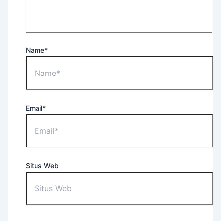
For
Occupational
Purposes
EEC
Name*
–
English
Extension
Course
Tes
Email*
TOEFL
ITP®
(Untuk
Umum)
TOEFL
Situs Web
ITP®
(Untuk
Apoteker
USD)
TOEFL