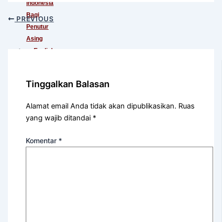
Indonesia
Bagi
PREVIOUS
Penutur
Asing
English
For
International
Tinggalkan Balasan
Communication
English
Alamat email Anda tidak akan dipublikasikan.
Ruas
For
yang wajib ditandai
*
Teens
(Khusus
Komentar
*
Murid
SMA)
English
For
Academic
Purposes
English