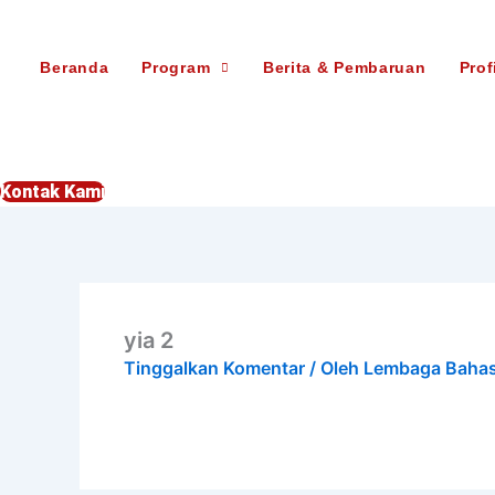
Lewati
ke
Beranda
Program
Berita & Pembaruan
Prof
konten
Kontak Kami
yia 2
Tinggalkan Komentar
/ Oleh
Lembaga Baha