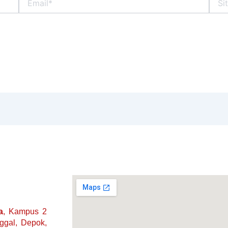
Web
a
, Kampus 2
nggal, Depok,