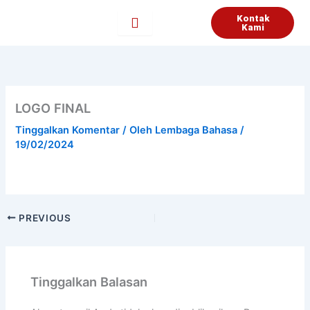
Lewati
Kontak
ke
Kami
konten
LOGO FINAL
Tinggalkan Komentar
/ Oleh
Lembaga Bahasa
/
19/02/2024
PREVIOUS
Tinggalkan Balasan