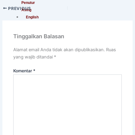
Penutur
PREVIOUS
Asing
English
For
International
Tinggalkan Balasan
Communication
English
Alamat email Anda tidak akan dipublikasikan.
Ruas
For
yang wajib ditandai
*
Teens
(Khusus
Komentar
*
Murid
SMA)
English
For
Academic
Purposes
English
For
Occupational