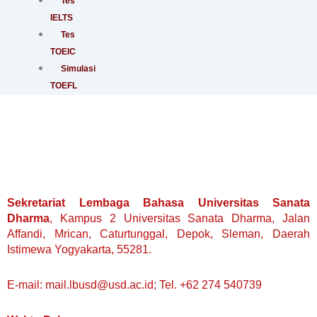
Tes
IELTS
Tes
TOEIC
Simulasi
TOEFL
dan
IELTS
Kursus
Persiapan
TOEFL
Kursus
Sekretariat Lembaga Bahasa Universitas Sanata
Persiapan
Dharma
, Kampus 2 Universitas Sanata Dharma, Jalan
IELTS
Affandi, Mrican, Caturtunggal, Depok, Sleman, Daerah
Penerjemahan
Istimewa Yogyakarta, 55281.
Dokumen
Baku
E-mail: mail.lbusd@usd.ac.id; Tel. +62 274 540739
&
Non-