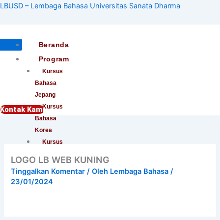
Lewati
LBUSD – Lembaga Bahasa Universitas Sanata Dharma
ke
konten
Beranda
Program
Kursus
Bahasa
Jepang
Kursus
Kontak Kami
Bahasa
Korea
Kursus
Bahasa
LOGO LB WEB KUNING
Mandarin
Tinggalkan Komentar
/ Oleh
Lembaga Bahasa
/
Kursus
23/01/2024
Bahasa
Indonesia
Bagi