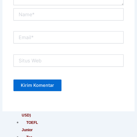
Purposes
Name*
EEC
–
English
Email*
Extension
Course
Tes
TOEFL
Situs
Web
ITP®
(Untuk
Umum)
TOEFL
ITP®
(Untuk
Apoteker
USD)
TOEFL
Junior