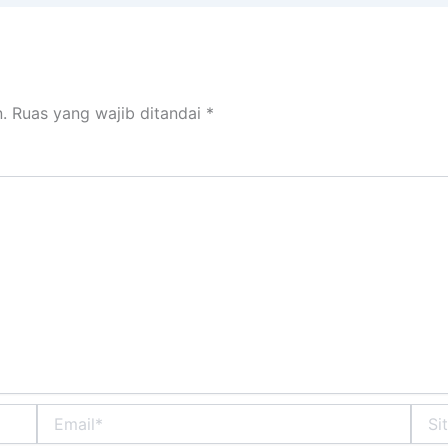
.
Ruas yang wajib ditandai
*
Email*
Situs
Web