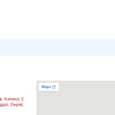
a
, Kampus 2
nggal, Depok,