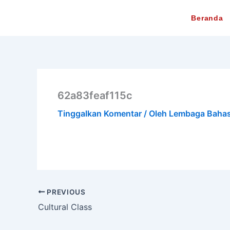
Lewati
Beranda
ke
konten
62a83feaf115c
Tinggalkan Komentar
/ Oleh
Lembaga Baha
PREVIOUS
Cultural Class