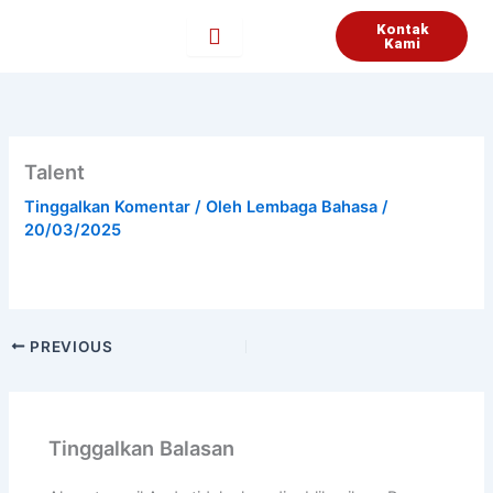
Lewati
Kontak
ke
Kami
konten
Talent
Tinggalkan Komentar
/ Oleh
Lembaga Bahasa
/
20/03/2025
PREVIOUS
Tinggalkan Balasan