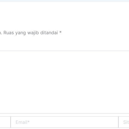
.
Ruas yang wajib ditandai
*
Email*
Situs
Web