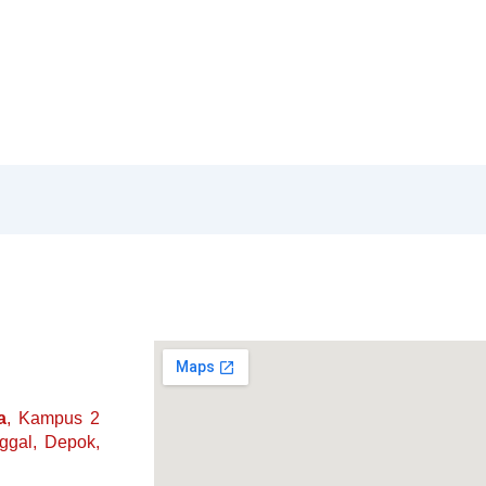
a
, Kampus 2
nggal, Depok,