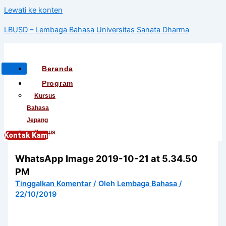
Lewati ke konten
LBUSD – Lembaga Bahasa Universitas Sanata Dharma
Beranda
Program
Kursus
Bahasa
Jepang
Kursus
Kontak Kami
Bahasa
WhatsApp Image 2019-10-21 at 5.34.50
Korea
Kursus
PM
Bahasa
Tinggalkan Komentar
/ Oleh
Lembaga Bahasa
/
Mandarin
22/10/2019
Kursus
Bahasa