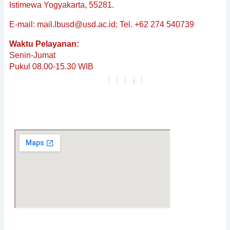
&
Istimewa Yogyakarta, 55281.
Non-
E-mail: mail.lbusd@usd.ac.id; Tel. +62 274 540739
Baku
Reguler
Waktu Pelayanan:
Penerjemahan
Senin-Jumat
Dokumen
Pukul 08.00-15.30 WIB
Tersumpah
Layanan
Editing
Berita
&
Pembaruan
Profil
Karier
FAQ