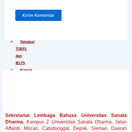
Junior
Tes
IELTS
Tes
TOEIC
Simulasi
TOEFL
dan
IELTS
Kursus
Persiapan
TOEFL
Kursus
Persiapan
IELTS
Penerjemahan
Sekretariat Lembaga Bahasa Universitas Sanata
Dokumen
Dharma
, Kampus 2 Universitas Sanata Dharma, Jalan
Baku
Affandi, Mrican, Caturtunggal, Depok, Sleman, Daerah