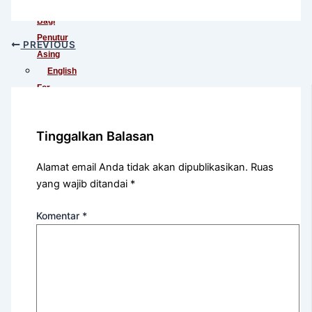
Indonesia
Bagi
Penutur
PREVIOUS
Asing
English
For
International
Communication
Tinggalkan Balasan
English
For
Alamat email Anda tidak akan dipublikasikan.
Ruas
Teens
yang wajib ditandai
*
(Khusus
Murid
Komentar
*
SMA)
English
For
Academic
Purposes
English