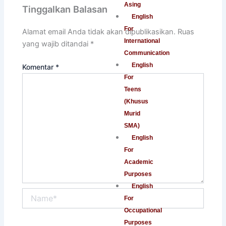
Asing
Tinggalkan Balasan
English
For
Alamat email Anda tidak akan dipublikasikan.
Ruas
International
yang wajib ditandai
*
Communication
English
Komentar
*
For
Teens
(Khusus
Murid
SMA)
English
For
Academic
Purposes
English
Name*
For
Occupational
Purposes