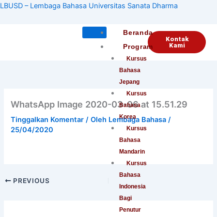
Lewati
LBUSD – Lembaga Bahasa Universitas Sanata Dharma
ke
konten
Beranda
Kontak
Kami
Program
Kursus
Bahasa
Jepang
Kursus
WhatsApp Image 2020-03-06 at 15.51.29
Bahasa
Korea
Tinggalkan Komentar
/ Oleh
Lembaga Bahasa
/
Kursus
25/04/2020
Bahasa
Mandarin
Kursus
Bahasa
PREVIOUS
Indonesia
Bagi
Penutur