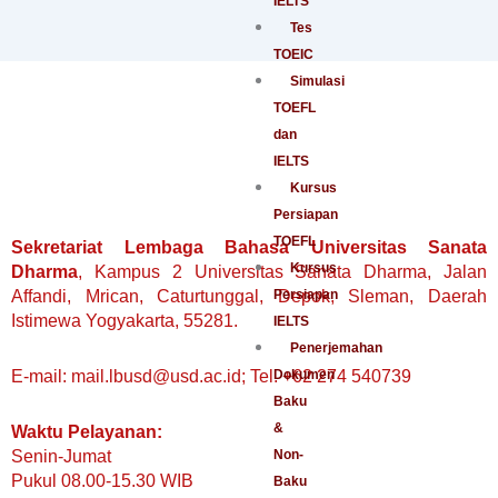
IELTS
Tes
TOEIC
Simulasi
TOEFL
dan
IELTS
Kursus
Persiapan
TOEFL
Sekretariat Lembaga Bahasa Universitas Sanata
Kursus
Dharma
, Kampus 2 Universitas Sanata Dharma, Jalan
Persiapan
Affandi, Mrican, Caturtunggal, Depok, Sleman, Daerah
Istimewa Yogyakarta, 55281.
IELTS
Penerjemahan
Dokumen
E-mail: mail.lbusd@usd.ac.id; Tel. +62 274 540739
Baku
&
Waktu Pelayanan:
Non-
Senin-Jumat
Pukul 08.00-15.30 WIB
Baku