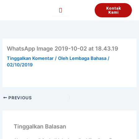
Lewati
Kontak
ke
Kami
konten
WhatsApp Image 2019-10-02 at 18.43.19
Tinggalkan Komentar
/ Oleh
Lembaga Bahasa
/
02/10/2019
PREVIOUS
Tinggalkan Balasan