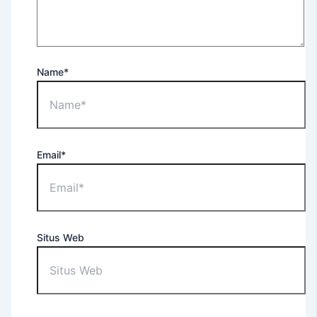
For
Occupational
Purposes
EEC
Name*
–
English
Extension
Course
Tes
Email*
TOEFL
ITP®
(Untuk
Umum)
TOEFL
Situs Web
ITP®
(Untuk
Apoteker
USD)
TOEFL