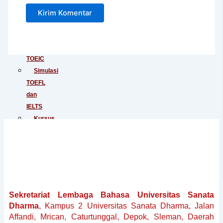
Junior
Tes
IELTS
Tes
TOEIC
Simulasi
TOEFL
dan
IELTS
Kursus
Persiapan
TOEFL
Kursus
Persiapan
IELTS
Penerjemahan
Sekretariat Lembaga Bahasa Universitas Sanata
Dokumen
Dharma
, Kampus 2 Universitas Sanata Dharma, Jalan
Baku
Affandi, Mrican, Caturtunggal, Depok, Sleman, Daerah