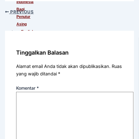
Indonesia
Bagi
PREVIOUS
Penutur
Asing
English
For
International
Tinggalkan Balasan
Communication
English
Alamat email Anda tidak akan dipublikasikan.
Ruas
For
yang wajib ditandai
*
Teens
(Khusus
Komentar
*
Murid
SMA)
English
For
Academic
Purposes
English