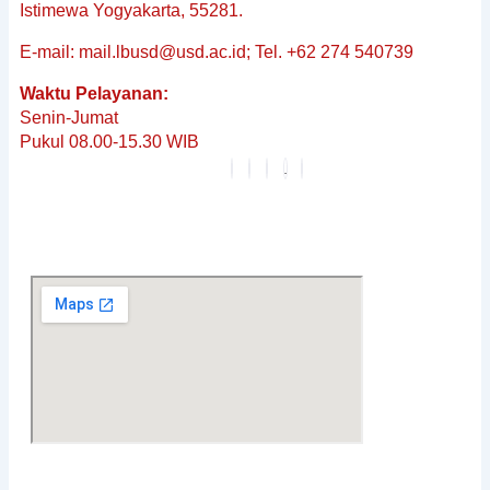
&
Istimewa Yogyakarta, 55281.
Non-
E-mail: mail.lbusd@usd.ac.id; Tel. +62 274 540739
Baku
Reguler
Waktu Pelayanan:
Penerjemahan
Senin-Jumat
Dokumen
Pukul 08.00-15.30 WIB
Tersumpah
Layanan
Editing
Berita
&
Pembaruan
Profil
Karier
FAQ