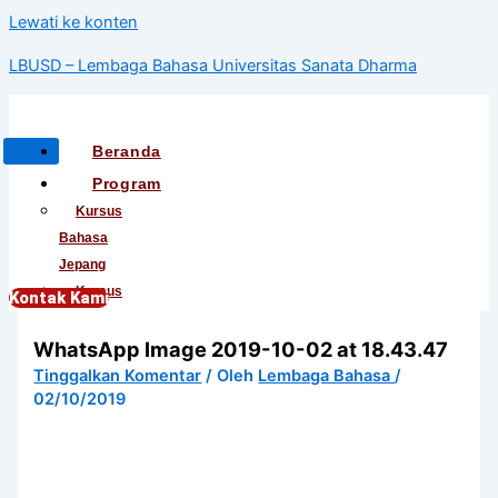
Lewati ke konten
LBUSD – Lembaga Bahasa Universitas Sanata Dharma
Beranda
Program
Kursus
Bahasa
Jepang
Kursus
Kontak Kami
Bahasa
WhatsApp Image 2019-10-02 at 18.43.47
Korea
Kursus
Tinggalkan Komentar
/ Oleh
Lembaga Bahasa
/
02/10/2019
Bahasa
Mandarin
Kursus
Bahasa