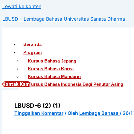
Lewati ke konten
LBUSD – Lembaga Bahasa Universitas Sanata Dharma
Beranda
Program
Kursus Bahasa Jepang
Kursus Bahasa Korea
Kursus Bahasa Mandarin
Kontak Kami
Kursus Bahasa Indonesia Bagi Penutur Asing
English For International Communication
English For Teens (Khusus Murid SMA)
LBUSD-6 (2) (1)
English For Academic Purposes
Tinggalkan Komentar
/ Oleh
Lembaga Bahasa
/
26/1
English For Occupational Purposes
EEC – English Extension Course
Tes TOEFL ITP® (Untuk Umum)