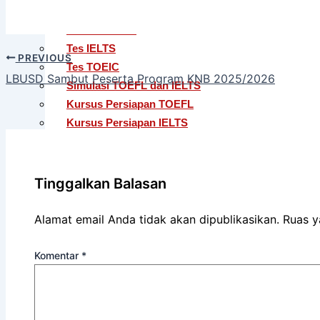
TOEFL ITP® (Untuk Apoteker USD)
TOEFL Junior
Tes IELTS
PREVIOUS
Tes TOEIC
LBUSD Sambut Peserta Program KNB 2025/2026
Simulasi TOEFL dan IELTS
Kursus Persiapan TOEFL
Kursus Persiapan IELTS
Penerjemahan Dokumen Baku & Non-Baku Regule
Penerjemahan Dokumen Tersumpah
Layanan Editing
Tinggalkan Balasan
Berita & Pembaruan
Alamat email Anda tidak akan dipublikasikan.
Ruas y
Profil
Karier
Komentar
*
FAQ
X