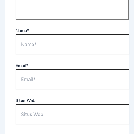
For
Occupational
Purposes
EEC
Name*
–
English
Extension
Course
Tes
Email*
TOEFL
ITP®
(Untuk
Umum)
TOEFL
Situs Web
ITP®
(Untuk
Apoteker
USD)
TOEFL