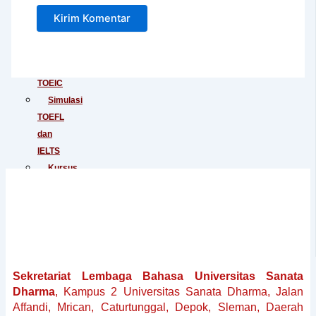
Junior
Tes
IELTS
Tes
TOEIC
Simulasi
TOEFL
dan
IELTS
Kursus
Persiapan
TOEFL
Kursus
Persiapan
IELTS
Penerjemahan
Sekretariat Lembaga Bahasa Universitas Sanata
Dokumen
Dharma
, Kampus 2 Universitas Sanata Dharma, Jalan
Baku
Affandi, Mrican, Caturtunggal, Depok, Sleman, Daerah