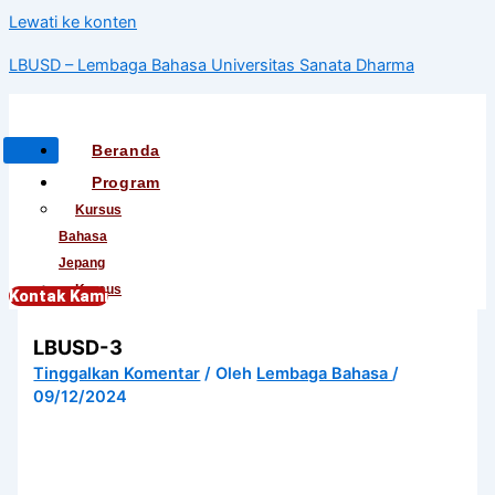
Lewati ke konten
LBUSD – Lembaga Bahasa Universitas Sanata Dharma
Beranda
Program
Kursus
Bahasa
Jepang
Kursus
Kontak Kami
Bahasa
LBUSD-3
Korea
Kursus
Tinggalkan Komentar
/ Oleh
Lembaga Bahasa
/
09/12/2024
Bahasa
Mandarin
Kursus
Bahasa