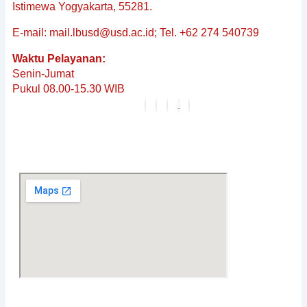
&
Istimewa Yogyakarta, 55281.
Non-
E-mail: mail.lbusd@usd.ac.id; Tel. +62 274 540739
Baku
Reguler
Waktu Pelayanan:
Penerjemahan
Senin-Jumat
Dokumen
Pukul 08.00-15.30 WIB
Tersumpah
Layanan
Editing
Berita
&
Pembaruan
Profil
Karier
FAQ