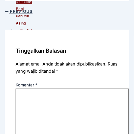
Indonesia
Bagi
PREVIOUS
Penutur
Asing
English
For
International
Tinggalkan Balasan
Communication
English
Alamat email Anda tidak akan dipublikasikan.
Ruas
For
yang wajib ditandai
*
Teens
(Khusus
Komentar
*
Murid
SMA)
English
For
Academic
Purposes
English