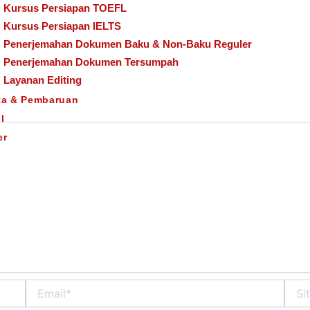
Kursus Persiapan TOEFL
Kursus Persiapan IELTS
Penerjemahan Dokumen Baku & Non-Baku Reguler
Penerjemahan Dokumen Tersumpah
.
Ruas yang wajib ditandai
*
Layanan Editing
ta & Pembaruan
l
er
Email*
Situs
Web