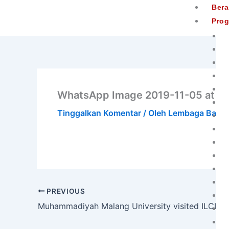
Lewati
Ber
ke
Pro
konten
WhatsApp Image 2019-11-05 at 18
Tinggalkan Komentar
/ Oleh
Lembaga Baha
PREVIOUS
Muhammadiyah Malang University visited ILCIC