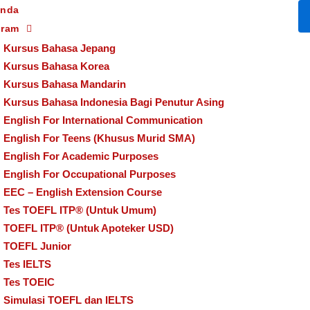
anda
gram
Kursus Bahasa Jepang
Kursus Bahasa Korea
Kursus Bahasa Mandarin
Kursus Bahasa Indonesia Bagi Penutur Asing
English For International Communication
.34.18
English For Teens (Khusus Murid SMA)
sa
/
10/11/2019
English For Academic Purposes
English For Occupational Purposes
EEC – English Extension Course
Tes TOEFL ITP® (Untuk Umum)
TOEFL ITP® (Untuk Apoteker USD)
TOEFL Junior
Tes IELTS
 LBUSD
Tes TOEIC
Simulasi TOEFL dan IELTS