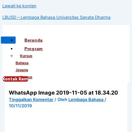
Lewati ke konten
LBUSD – Lembaga Bahasa Universitas Sanata Dharma
Beranda
Program
Kursus
Bahasa
Jepang
Kursus
Kontak Kami
Bahasa
WhatsApp Image 2019-11-05 at 18.34.20
Korea
Kursus
Tinggalkan Komentar
/ Oleh
Lembaga Bahasa
/
10/11/2019
Bahasa
Mandarin
Kursus
Bahasa