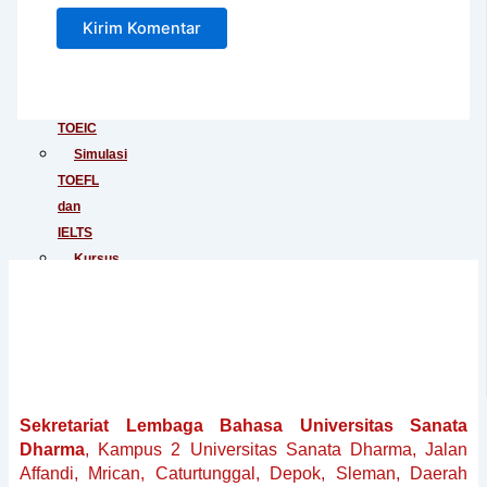
Junior
Tes
IELTS
Tes
TOEIC
Simulasi
TOEFL
dan
IELTS
Kursus
Persiapan
TOEFL
Kursus
Persiapan
IELTS
Penerjemahan
Sekretariat Lembaga Bahasa Universitas Sanata
Dokumen
Dharma
, Kampus 2 Universitas Sanata Dharma, Jalan
Baku
Affandi, Mrican, Caturtunggal, Depok, Sleman, Daerah