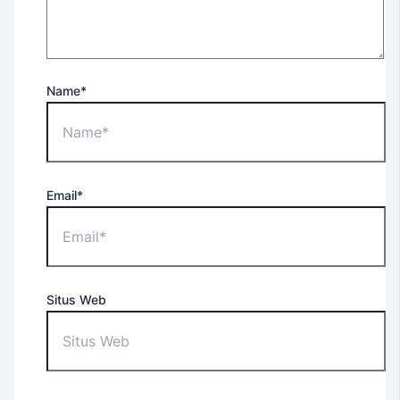
For
Occupational
Purposes
EEC
Name*
–
English
Extension
Course
Tes
Email*
TOEFL
ITP®
(Untuk
Umum)
TOEFL
Situs Web
ITP®
(Untuk
Apoteker
USD)
TOEFL