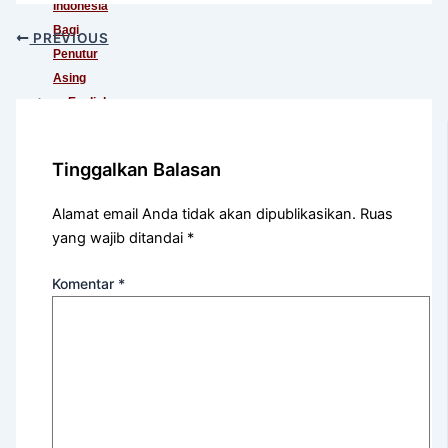
Indonesia
Bagi
PREVIOUS
Penutur
Asing
English
For
International
Tinggalkan Balasan
Communication
English
Alamat email Anda tidak akan dipublikasikan.
Ruas
For
yang wajib ditandai
*
Teens
(Khusus
Komentar
*
Murid
SMA)
English
For
Academic
Purposes
English