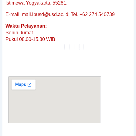
&
Istimewa Yogyakarta, 55281.
Non-
E-mail: mail.lbusd@usd.ac.id; Tel. +62 274 540739
Baku
Reguler
Waktu Pelayanan:
Penerjemahan
Senin-Jumat
Dokumen
Pukul 08.00-15.30 WIB
Tersumpah
Layanan
Editing
Berita
&
Pembaruan
Profil
Karier
FAQ