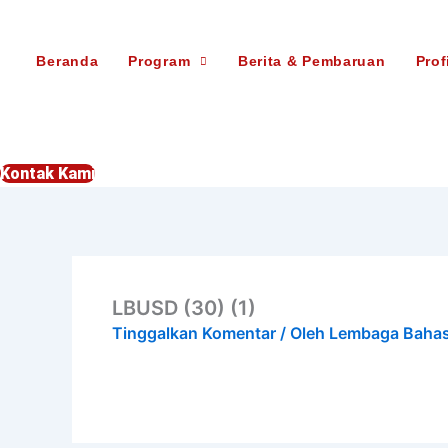
Lewati
ke
Beranda
Program
Berita & Pembaruan
Prof
konten
Kontak Kami
LBUSD (30) (1)
Tinggalkan Komentar
/ Oleh
Lembaga Baha