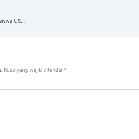
Perkenalkan Budaya dan Bahasa Indonesia, Mahasiswa USD dan Sophia University Gelar Joint Class
.
Ruas yang wajib ditandai
*