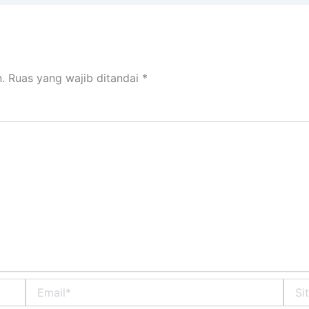
.
Ruas yang wajib ditandai
*
Email*
Situs
Web