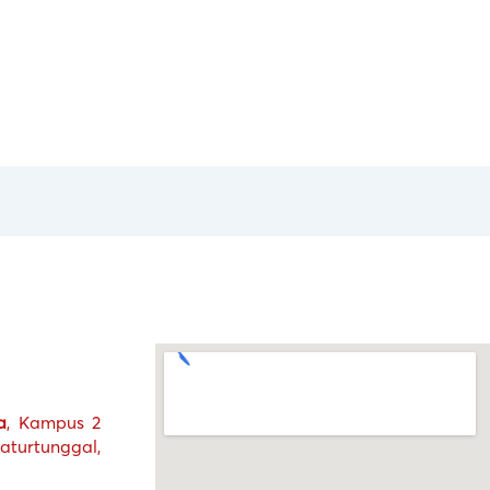
a
, Kampus 2
turtunggal,