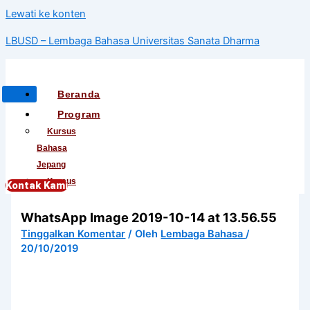
Lewati ke konten
LBUSD – Lembaga Bahasa Universitas Sanata Dharma
Beranda
Program
Kursus
Bahasa
Jepang
Kursus
Kontak Kami
Bahasa
WhatsApp Image 2019-10-14 at 13.56.55
Korea
Kursus
Tinggalkan Komentar
/ Oleh
Lembaga Bahasa
/
20/10/2019
Bahasa
Mandarin
Kursus
Bahasa