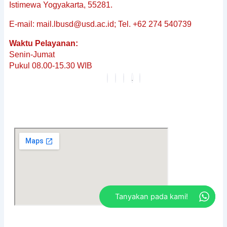
&
Istimewa Yogyakarta, 55281.
Non-
E-mail: mail.lbusd@usd.ac.id; Tel. +62 274 540739
Baku
Reguler
Waktu Pelayanan:
Penerjemahan
Senin-Jumat
Dokumen
Pukul 08.00-15.30 WIB
Tersumpah
Layanan
Editing
Berita
&
Pembaruan
Profil
Karier
FAQ
Tanyakan pada kami!