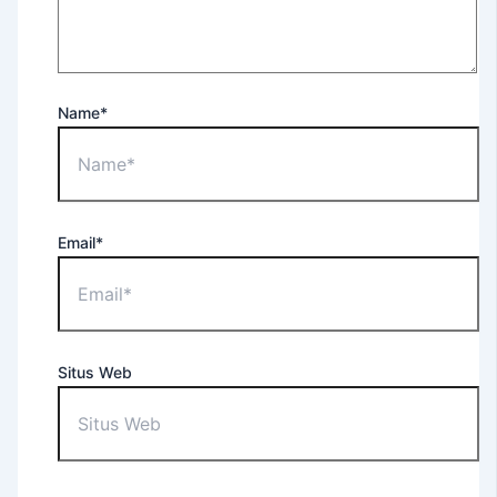
For
Occupational
Purposes
EEC
Name*
–
English
Extension
Course
Tes
Email*
TOEFL
ITP®
(Untuk
Umum)
TOEFL
Situs Web
ITP®
(Untuk
Apoteker
USD)
TOEFL