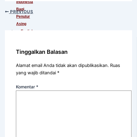
Indonesia
Bagi
PREVIOUS
Penutur
Asing
English
For
International
Tinggalkan Balasan
Communication
English
Alamat email Anda tidak akan dipublikasikan.
Ruas
For
yang wajib ditandai
*
Teens
(Khusus
Komentar
*
Murid
SMA)
English
For
Academic
Purposes
English