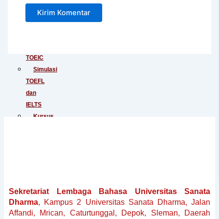
Junior
Tes
IELTS
Tes
TOEIC
Simulasi
TOEFL
dan
IELTS
Kursus
Persiapan
TOEFL
Kursus
Persiapan
IELTS
Penerjemahan
Sekretariat Lembaga Bahasa Universitas Sanata
Dokumen
Dharma
, Kampus 2 Universitas Sanata Dharma, Jalan
Baku
Affandi, Mrican, Caturtunggal, Depok, Sleman, Daerah