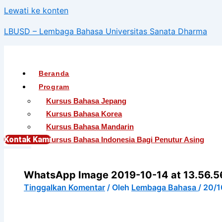
Lewati ke konten
LBUSD – Lembaga Bahasa Universitas Sanata Dharma
Beranda
Program
Kursus Bahasa Jepang
Kursus Bahasa Korea
Kursus Bahasa Mandarin
Kontak Kami
Kursus Bahasa Indonesia Bagi Penutur Asing
English For International Communication
English For Teens (Khusus Murid SMA)
WhatsApp Image 2019-10-14 at 13.56.5
English For Academic Purposes
Tinggalkan Komentar
/ Oleh
Lembaga Bahasa
/
20/1
English For Occupational Purposes
EEC – English Extension Course
Tes TOEFL ITP® (Untuk Umum)