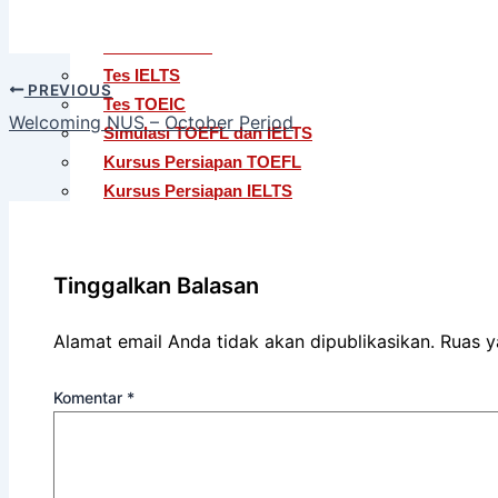
TOEFL ITP® (Untuk Apoteker USD)
TOEFL Junior
Tes IELTS
PREVIOUS
Tes TOEIC
Welcoming NUS – October Period
Simulasi TOEFL dan IELTS
Kursus Persiapan TOEFL
Kursus Persiapan IELTS
Penerjemahan Dokumen Baku & Non-Baku Regule
Penerjemahan Dokumen Tersumpah
Layanan Editing
Tinggalkan Balasan
Berita & Pembaruan
Alamat email Anda tidak akan dipublikasikan.
Ruas y
Profil
Karier
Komentar
*
FAQ
X