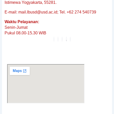
&
Istimewa Yogyakarta, 55281.
Non-
E-mail: mail.lbusd@usd.ac.id; Tel. +62 274 540739
Baku
Reguler
Waktu Pelayanan:
Penerjemahan
Senin-Jumat
Dokumen
Pukul 08.00-15.30 WIB
Tersumpah
Layanan
Editing
Berita
&
Pembaruan
Profil
Karier
FAQ