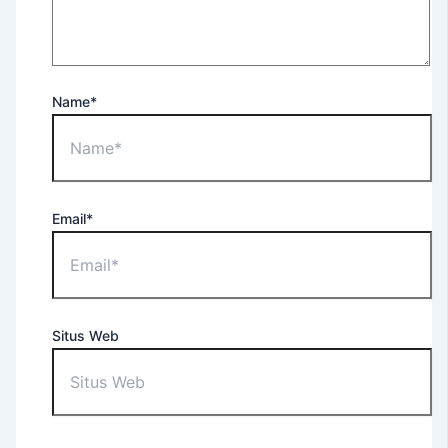
For
Occupational
Purposes
EEC
Name*
–
English
Extension
Course
Tes
Email*
TOEFL
ITP®
(Untuk
Umum)
TOEFL
Situs Web
ITP®
(Untuk
Apoteker
USD)
TOEFL