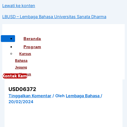
Lewati ke konten
LBUSD – Lembaga Bahasa Universitas Sanata Dharma
Beranda
Program
Kursus
Bahasa
Jepang
Kursus
Kontak Kami
Bahasa
USD06372
Korea
Kursus
Tinggalkan Komentar
/ Oleh
Lembaga Bahasa
/
20/02/2024
Bahasa
Mandarin
Kursus
Bahasa