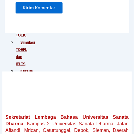
Junior
Tes
IELTS
Tes
TOEIC
Simulasi
TOEFL
dan
IELTS
Kursus
Persiapan
TOEFL
Kursus
Persiapan
IELTS
Penerjemahan
Sekretariat Lembaga Bahasa Universitas Sanata
Dokumen
Dharma
, Kampus 2 Universitas Sanata Dharma, Jalan
Baku
Affandi, Mrican, Caturtunggal, Depok, Sleman, Daerah