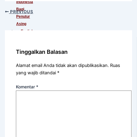
Indonesia
Bagi
PREVIOUS
Penutur
Asing
English
For
International
Tinggalkan Balasan
Communication
English
Alamat email Anda tidak akan dipublikasikan.
Ruas
For
yang wajib ditandai
*
Teens
(Khusus
Komentar
*
Murid
SMA)
English
For
Academic
Purposes
English