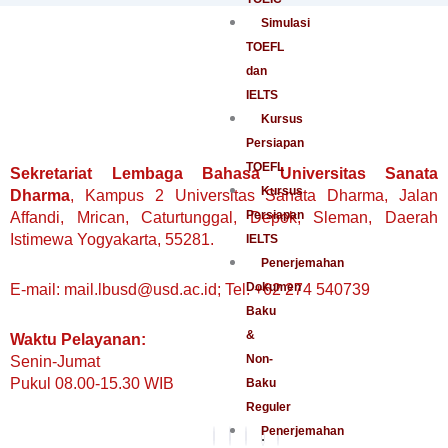
Simulasi
TOEFL
dan
IELTS
Kursus
Persiapan
TOEFL
Sekretariat Lembaga Bahasa Universitas Sanata
Kursus
Dharma
, Kampus 2 Universitas Sanata Dharma, Jalan
Persiapan
Affandi, Mrican, Caturtunggal, Depok, Sleman, Daerah
Istimewa Yogyakarta, 55281.
IELTS
Penerjemahan
Dokumen
E-mail: mail.lbusd@usd.ac.id; Tel. +62 274 540739
Baku
&
Waktu Pelayanan:
Non-
Senin-Jumat
Pukul 08.00-15.30 WIB
Baku
Reguler
Penerjemahan