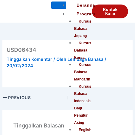
Lewati
Beranda
Kontak
ke
Kami
Program
konten
Kursus
Bahasa
Jepang
Kursus
USD06434
Bahasa
Korea
Tinggalkan Komentar
/ Oleh
Lembaga Bahasa
/
Kursus
20/02/2024
Bahasa
Mandarin
Kursus
Bahasa
PREVIOUS
Indonesia
Bagi
Penutur
Asing
Tinggalkan Balasan
English