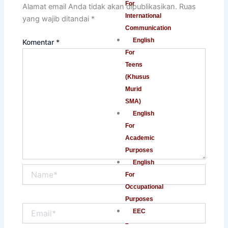
For
Alamat email Anda tidak akan dipublikasikan.
Ruas
International
yang wajib ditandai
*
Communication
English
Komentar
*
For
Teens
(Khusus
Murid
SMA)
English
For
Academic
Purposes
English
Name*
For
Occupational
Purposes
Email*
EEC
–