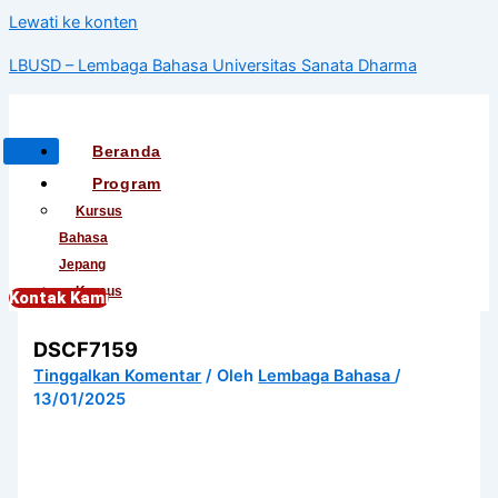
Lewati ke konten
LBUSD – Lembaga Bahasa Universitas Sanata Dharma
Beranda
Program
Kursus
Bahasa
Jepang
Kursus
Kontak Kami
Bahasa
DSCF7159
Korea
Kursus
Tinggalkan Komentar
/ Oleh
Lembaga Bahasa
/
13/01/2025
Bahasa
Mandarin
Kursus
Bahasa