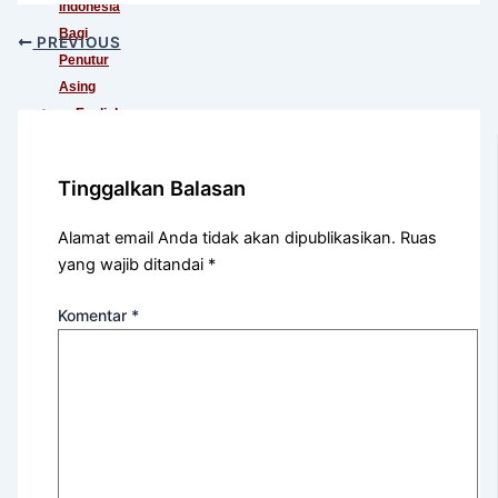
Indonesia
Bagi
PREVIOUS
Penutur
Asing
English
For
International
Tinggalkan Balasan
Communication
English
Alamat email Anda tidak akan dipublikasikan.
Ruas
For
yang wajib ditandai
*
Teens
(Khusus
Komentar
*
Murid
SMA)
English
For
Academic
Purposes
English