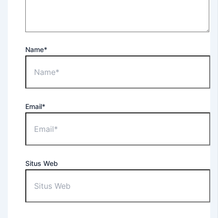
For
Occupational
Purposes
EEC
Name*
–
English
Extension
Course
Tes
Email*
TOEFL
ITP®
(Untuk
Umum)
TOEFL
Situs Web
ITP®
(Untuk
Apoteker
USD)
TOEFL