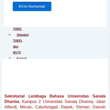
Junior
Tes
IELTS
Tes
TOEIC
Simulasi
TOEFL
dan
IELTS
Kursus
Persiapan
TOEFL
Kursus
Persiapan
IELTS
Penerjemahan
Sekretariat Lembaga Bahasa Universitas Sanata
Dokumen
Dharma
, Kampus 2 Universitas Sanata Dharma, Jalan
Baku
Affandi, Mrican, Caturtunggal, Depok, Sleman, Daerah