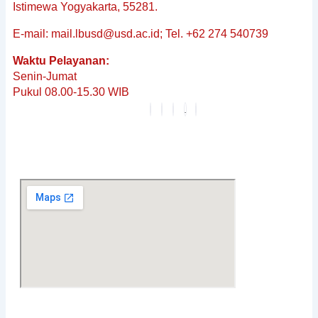
&
Istimewa Yogyakarta, 55281.
Non-
E-mail: mail.lbusd@usd.ac.id; Tel. +62 274 540739
Baku
Reguler
Waktu Pelayanan:
Penerjemahan
Senin-Jumat
Dokumen
Pukul 08.00-15.30 WIB
Tersumpah
Layanan
Editing
Berita
&
Pembaruan
Profil
Karier
FAQ