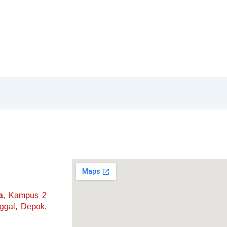
a
, Kampus 2
nggal, Depok,