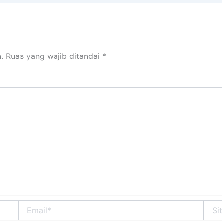
.
Ruas yang wajib ditandai
*
Email*
Situs
Web