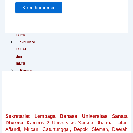
Junior
Tes
IELTS
Tes
TOEIC
Simulasi
TOEFL
dan
IELTS
Kursus
Persiapan
TOEFL
Kursus
Persiapan
IELTS
Penerjemahan
Sekretariat Lembaga Bahasa Universitas Sanata
Dokumen
Dharma
, Kampus 2 Universitas Sanata Dharma, Jalan
Baku
Affandi, Mrican, Caturtunggal, Depok, Sleman, Daerah