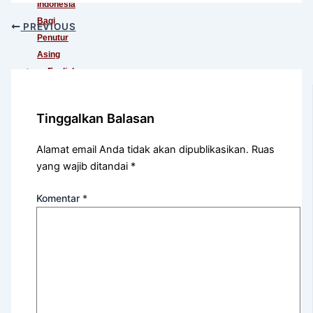
Indonesia
Bagi
PREVIOUS
Penutur
Asing
English
For
International
Tinggalkan Balasan
Communication
English
Alamat email Anda tidak akan dipublikasikan.
Ruas
For
yang wajib ditandai
*
Teens
(Khusus
Komentar
*
Murid
SMA)
English
For
Academic
Purposes
English