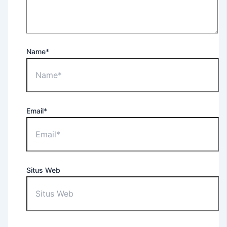
For
Occupational
Purposes
EEC
Name*
–
English
Extension
Course
Tes
Email*
TOEFL
ITP®
(Untuk
Umum)
TOEFL
Situs Web
ITP®
(Untuk
Apoteker
USD)
TOEFL