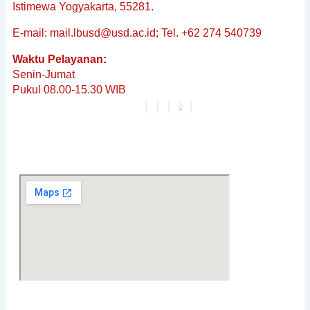
&
Istimewa Yogyakarta, 55281.
Non-
E-mail: mail.lbusd@usd.ac.id; Tel. +62 274 540739
Baku
Reguler
Waktu Pelayanan:
Penerjemahan
Senin-Jumat
Dokumen
Pukul 08.00-15.30 WIB
Tersumpah
Layanan
Editing
Berita
&
Pembaruan
Profil
Karier
FAQ