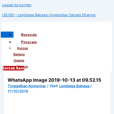
Lewati ke konten
LBUSD – Lembaga Bahasa Universitas Sanata Dharma
Beranda
Program
Kursus
Bahasa
Jepang
Kursus
Kontak Kami
Bahasa
WhatsApp Image 2019-10-13 at 09.52.15
Korea
Kursus
Tinggalkan Komentar
/ Oleh
Lembaga Bahasa
/
17/10/2019
Bahasa
Mandarin
Kursus
Bahasa