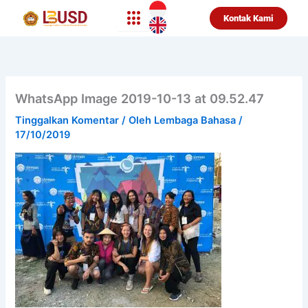
Lewati
Kontak Kami
ke
konten
WhatsApp Image 2019-10-13 at 09.52.47
Tinggalkan Komentar
/ Oleh
Lembaga Bahasa
/
17/10/2019