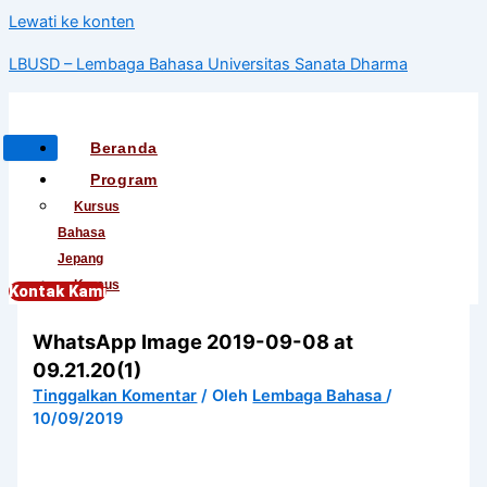
Lewati ke konten
LBUSD – Lembaga Bahasa Universitas Sanata Dharma
Beranda
Program
Kursus
Bahasa
Jepang
Kursus
Kontak Kami
Bahasa
WhatsApp Image 2019-09-08 at
Korea
Kursus
09.21.20(1)
Bahasa
Tinggalkan Komentar
/ Oleh
Lembaga Bahasa
/
Mandarin
10/09/2019
Kursus
Bahasa