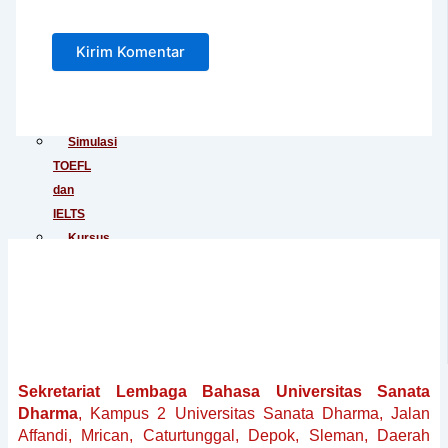
Junior
Tes
IELTS
Tes
TOEIC
Simulasi
TOEFL
dan
IELTS
Kursus
Persiapan
TOEFL
Kursus
Persiapan
IELTS
Penerjemahan
Sekretariat Lembaga Bahasa Universitas Sanata
Dokumen
Dharma
, Kampus 2 Universitas Sanata Dharma, Jalan
Baku
Affandi, Mrican, Caturtunggal, Depok, Sleman, Daerah