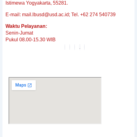
&
Istimewa Yogyakarta, 55281.
Non-
E-mail: mail.lbusd@usd.ac.id; Tel. +62 274 540739
Baku
Reguler
Waktu Pelayanan:
Penerjemahan
Senin-Jumat
Dokumen
Pukul 08.00-15.30 WIB
Tersumpah
Layanan
Editing
Berita
&
Pembaruan
Profil
Karier
FAQ