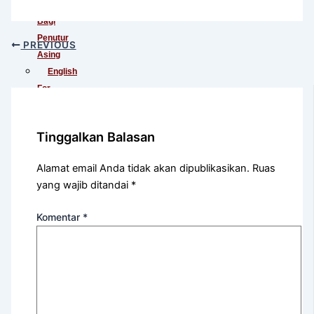
Indonesia
Bagi
Penutur
PREVIOUS
Asing
English
For
International
Communication
Tinggalkan Balasan
English
For
Alamat email Anda tidak akan dipublikasikan.
Ruas
Teens
yang wajib ditandai
*
(Khusus
Murid
Komentar
*
SMA)
English
For
Academic
Purposes
English