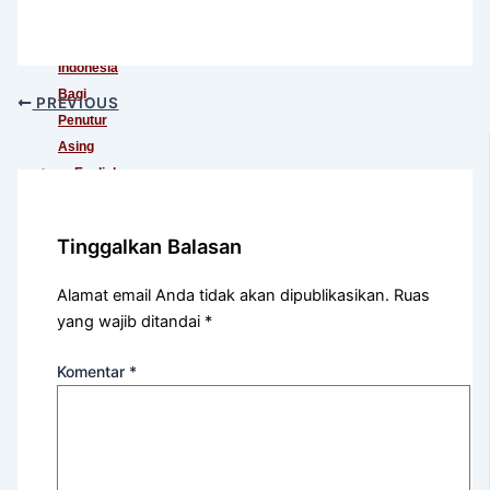
Kursus
Bahasa
Indonesia
Bagi
PREVIOUS
Penutur
Asing
English
For
International
Tinggalkan Balasan
Communication
English
Alamat email Anda tidak akan dipublikasikan.
Ruas
For
yang wajib ditandai
*
Teens
(Khusus
Komentar
*
Murid
SMA)
English
For
Academic