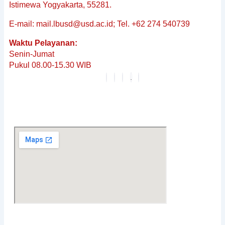
Istimewa Yogyakarta, 55281.
Dokumen
Baku
E-mail: mail.lbusd@usd.ac.id; Tel. +62 274 540739
&
Waktu Pelayanan:
Non-
Senin-Jumat
Baku
Pukul 08.00-15.30 WIB
Reguler
Penerjemahan
Dokumen
Tersumpah
Layanan
Editing
Berita
&
Pembaruan
Profil
Karier
FAQ