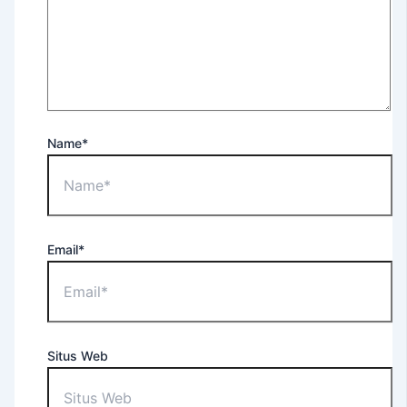
Purposes
English
For
Occupational
Purposes
EEC
Name*
–
English
Extension
Course
Tes
Email*
TOEFL
ITP®
(Untuk
Umum)
TOEFL
Situs Web
ITP®
(Untuk