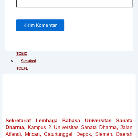
Apoteker
USD)
TOEFL
Junior
Tes
IELTS
Tes
TOEIC
Simulasi
TOEFL
dan
IELTS
Kursus
Persiapan
TOEFL
Kursus
Persiapan
Sekretariat Lembaga Bahasa Universitas Sanata
Dharma
, Kampus 2 Universitas Sanata Dharma, Jalan
IELTS
Affandi, Mrican, Caturtunggal, Depok, Sleman, Daerah
Penerjemahan