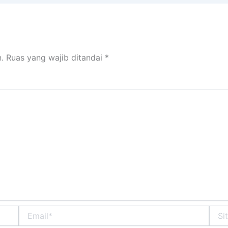
.
Ruas yang wajib ditandai
*
Email*
Situs
Web