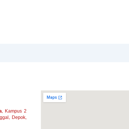
a
, Kampus 2
nggal, Depok,