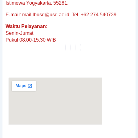
&
Istimewa Yogyakarta, 55281.
Non-
E-mail: mail.lbusd@usd.ac.id; Tel. +62 274 540739
Baku
Reguler
Waktu Pelayanan:
Penerjemahan
Senin-Jumat
Dokumen
Pukul 08.00-15.30 WIB
Tersumpah
Layanan
Editing
Berita
&
Pembaruan
Profil
Karier
FAQ