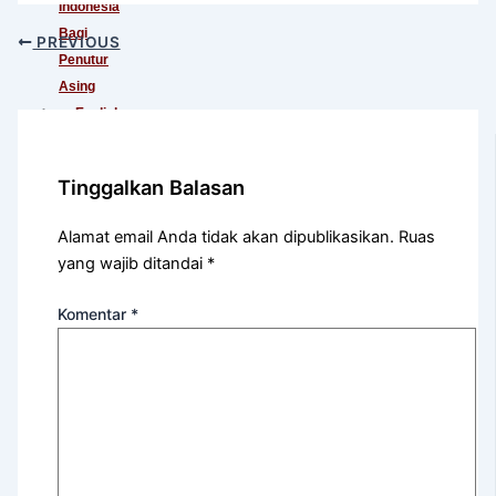
Indonesia
Bagi
PREVIOUS
Penutur
Asing
English
For
International
Tinggalkan Balasan
Communication
English
Alamat email Anda tidak akan dipublikasikan.
Ruas
For
yang wajib ditandai
*
Teens
(Khusus
Komentar
*
Murid
SMA)
English
For
Academic
Purposes
English