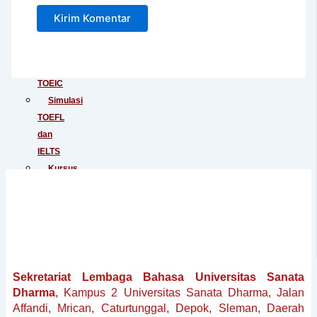
Junior
Tes
IELTS
Tes
TOEIC
Simulasi
TOEFL
dan
IELTS
Kursus
Persiapan
TOEFL
Kursus
Persiapan
IELTS
Penerjemahan
Sekretariat Lembaga Bahasa Universitas Sanata
Dokumen
Dharma
, Kampus 2 Universitas Sanata Dharma, Jalan
Baku
Affandi, Mrican, Caturtunggal, Depok, Sleman, Daerah