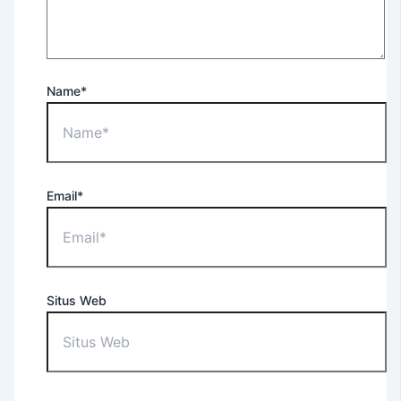
For
Occupational
Purposes
EEC
Name*
–
English
Extension
Course
Tes
Email*
TOEFL
ITP®
(Untuk
Umum)
TOEFL
Situs Web
ITP®
(Untuk
Apoteker
USD)
TOEFL