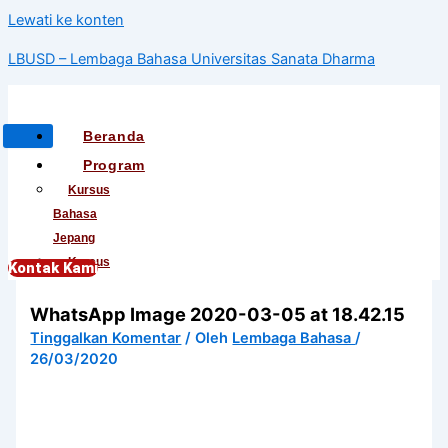
Lewati ke konten
LBUSD – Lembaga Bahasa Universitas Sanata Dharma
Beranda
Program
Kursus
Bahasa
Jepang
Kursus
Kontak Kami
Bahasa
WhatsApp Image 2020-03-05 at 18.42.15
Korea
Kursus
Tinggalkan Komentar
/ Oleh
Lembaga Bahasa
/
26/03/2020
Bahasa
Mandarin
Kursus
Bahasa