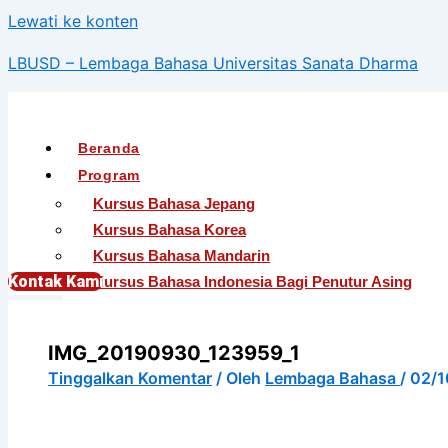
Lewati ke konten
LBUSD – Lembaga Bahasa Universitas Sanata Dharma
Beranda
Program
Kursus Bahasa Jepang
Kursus Bahasa Korea
Kursus Bahasa Mandarin
Kontak Kami
Kursus Bahasa Indonesia Bagi Penutur Asing
English For International Communication
English For Teens (Khusus Murid SMA)
IMG_20190930_123959_1
English For Academic Purposes
Tinggalkan Komentar
/ Oleh
Lembaga Bahasa
/
02/1
English For Occupational Purposes
EEC – English Extension Course
Tes TOEFL ITP® (Untuk Umum)