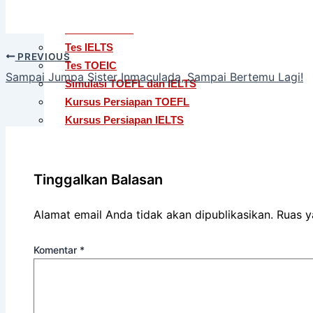
TOEFL ITP® (Untuk Apoteker USD)
TOEFL Junior
Tes IELTS
PREVIOUS
Tes TOEIC
Sampai Jumpa Sister Inmaculada, Sampai Bertemu Lagi!
Simulasi TOEFL dan IELTS
Kursus Persiapan TOEFL
Kursus Persiapan IELTS
Penerjemahan Dokumen Baku & Non-Baku Regule
Penerjemahan Dokumen Tersumpah
Layanan Editing
Tinggalkan Balasan
Berita & Pembaruan
Alamat email Anda tidak akan dipublikasikan.
Ruas y
Profil
Karier
Komentar
*
FAQ
X