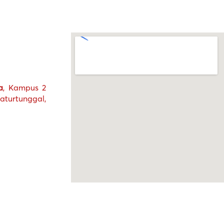
a
, Kampus 2
turtunggal,