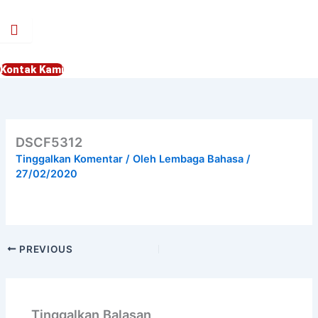
Lewati
ke
konten
Kontak Kami
DSCF5312
Tinggalkan Komentar
/ Oleh
Lembaga Bahasa
/
27/02/2020
PREVIOUS
Tinggalkan Balasan