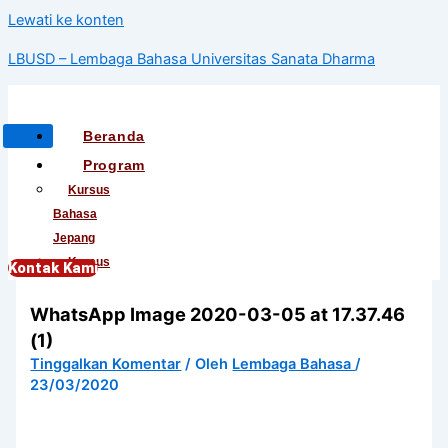
Lewati ke konten
LBUSD – Lembaga Bahasa Universitas Sanata Dharma
Beranda
Program
Kursus
Bahasa
Jepang
Kursus
Kontak Kami
Bahasa
WhatsApp Image 2020-03-05 at 17.37.46
Korea
Kursus
(1)
Bahasa
Tinggalkan Komentar
/ Oleh
Lembaga Bahasa
/
Mandarin
23/03/2020
Kursus
Bahasa