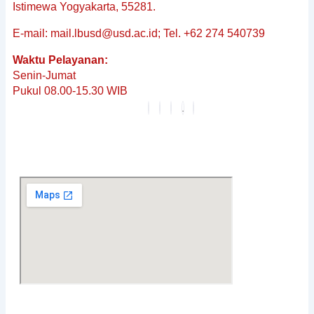
&
Istimewa Yogyakarta, 55281.
Non-
E-mail: mail.lbusd@usd.ac.id; Tel. +62 274 540739
Baku
Reguler
Waktu Pelayanan:
Penerjemahan
Senin-Jumat
Dokumen
Pukul 08.00-15.30 WIB
Tersumpah
Layanan
Editing
Berita
&
Pembaruan
Profil
Karier
FAQ