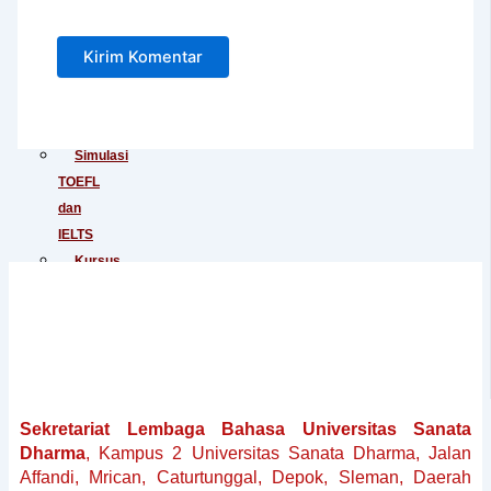
Junior
Tes
IELTS
Tes
TOEIC
Simulasi
TOEFL
dan
IELTS
Kursus
Persiapan
TOEFL
Kursus
Persiapan
IELTS
Penerjemahan
Sekretariat Lembaga Bahasa Universitas Sanata
Dokumen
Dharma
, Kampus 2 Universitas Sanata Dharma, Jalan
Baku
Affandi, Mrican, Caturtunggal, Depok, Sleman, Daerah