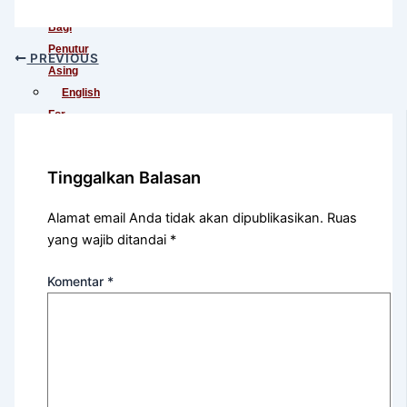
Indonesia
Bagi
Penutur
PREVIOUS
Asing
English
For
International
Communication
Tinggalkan Balasan
English
For
Alamat email Anda tidak akan dipublikasikan.
Ruas
Teens
yang wajib ditandai
*
(Khusus
Murid
Komentar
*
SMA)
English
For
Academic
Purposes
English