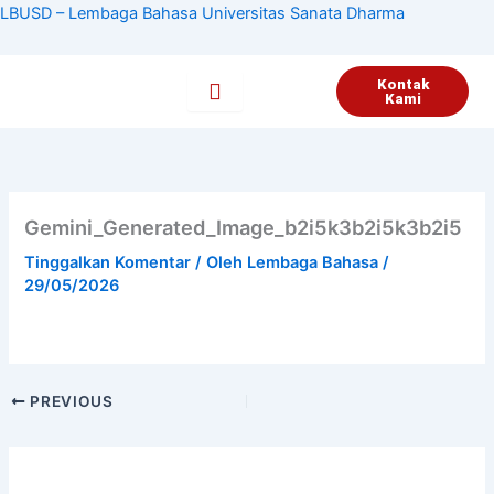
Lewati
LBUSD – Lembaga Bahasa Universitas Sanata Dharma
ke
konten
Kontak
Kami
Gemini_Generated_Image_b2i5k3b2i5k3b2i5
Tinggalkan Komentar
/ Oleh
Lembaga Bahasa
/
29/05/2026
PREVIOUS