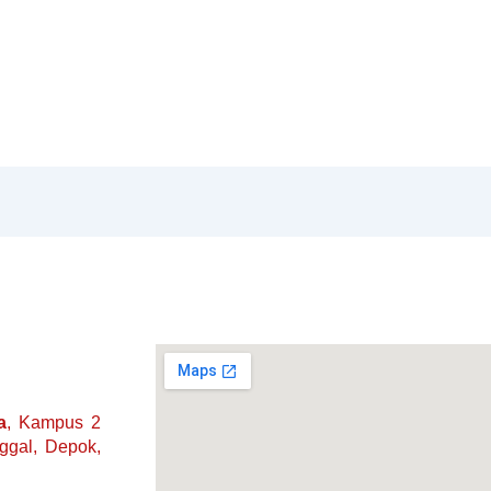
a
, Kampus 2
nggal, Depok,