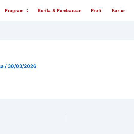
Program
Berita & Pembaruan
Profil
Karier
sa
/
30/03/2026