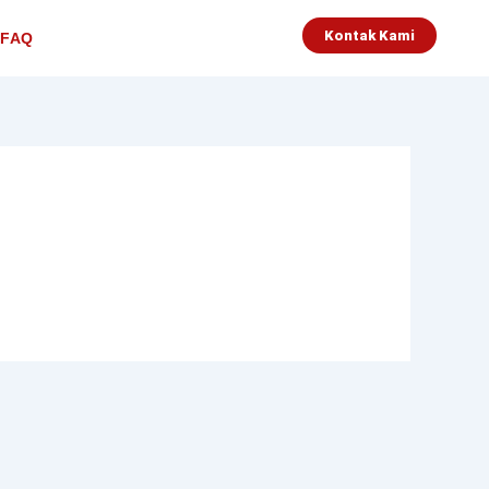
Kontak Kami
FAQ