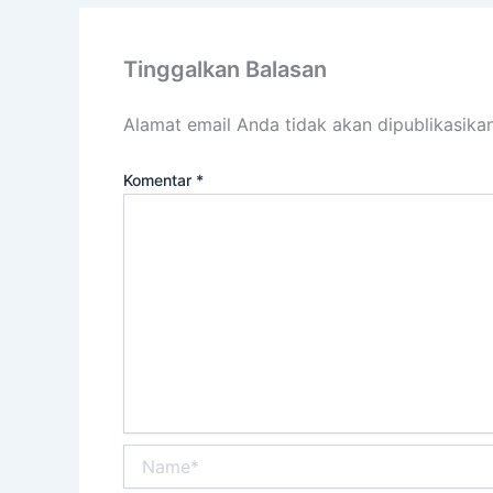
Tinggalkan Balasan
Alamat email Anda tidak akan dipublikasikan
Komentar
*
Name*