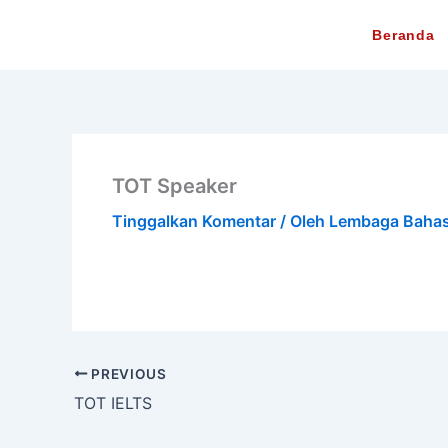
Lewati
Beranda
ke
konten
TOT Speaker
Tinggalkan Komentar
/ Oleh
Lembaga Baha
PREVIOUS
TOT IELTS